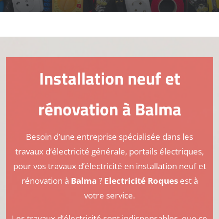
Installation neuf et
rénovation
à Balma
Besoin d’une entreprise spécialisée dans les
travaux d’électricité générale, portails électriques,
pour vos travaux d’électricité en installation neuf et
rénovation à
Balma
?
Electricité Roques
est à
votre service.
Les travaux d’électricité sont indispensables, que ce