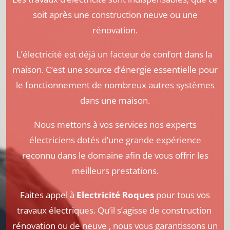
soit après une construction neuve ou une
rénovation.
L’électricité
est
déjà
un
facteur
de
confort
dans
la
maison
.
C’est
une
source
d’énergie
essentielle
pour
le
fonctionnement
de
nombreux
autres
systèmes
dans
une
maison
.
Nous mettons à vos services nos experts
électriciens dotés d’une grande expérience
reconnu dans le domaine afin de vous offrir les
meilleurs prestations.
Faites appel à
Electricité Roques
pour tous vos
travaux électriques. Qu’il s’agisse de construction
rénovation ou de neuve , nous vous garantissons un