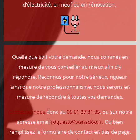
d’électricité, en neuf ou en rénovation.
Quelle que soit votre demande, nous sommes en
mesure de vous conseiller au mieux afin d’y
répondre. Reconnus pour notre sérieux, rigueur
ainsi que notre professionnalisme, nous serons en
mesure de répondre à toutes vos demandes.
Contactez-nous
donc au
05 61 27 81 85
, ou sur notre
adresse email
roques.t@wanadoo.fr
.
Ou bien
remplissez le formulaire de contact en bas de page.