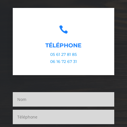

TÉLÉPHONE
05 61 27 81 85
06 16 72 67 31