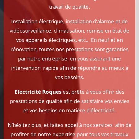
travail de qualité.
Installation électrique, installation d’alarme et de
vidéosurveillance, climatisation, remise en état de
vos appareils électriques, etc… En neuf et en
rénovation, toutes nos prestations sont garanties
par notre entreprise, en vous assurant une
intervention rapide afin de répondre au mieux à
vos besoins.
Electricité Roques
est prête à vous offrir des
prestations de qualité afin de satisfaire vos envies
et vos besoins en matière d’électricité.
N’hésitez plus, et faites appel à nos services
afin de
profiter de notre expertise pour tous vos travaux