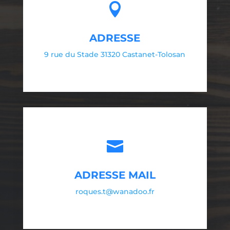

ADRESSE
9 rue du Stade 31320 Castanet-Tolosan

ADRESSE MAIL
roques.t@wanadoo.fr