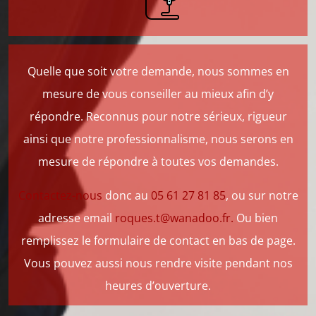
Quelle que soit votre demande, nous sommes en
mesure de vous conseiller au mieux afin d’y
répondre. Reconnus pour notre sérieux, rigueur
ainsi que notre professionnalisme, nous serons en
mesure de répondre à toutes vos demandes.
Contactez-nous
donc au
05 61 27 81 85
, ou sur notre
adresse email
roques.t@wanadoo.fr
.
Ou bien
remplissez le formulaire de contact en bas de page.
Vous pouvez aussi nous rendre visite pendant nos
heures d’ouverture.