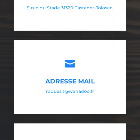
9 rue du Stade 31320 Castanet-Tolosan

ADRESSE MAIL
roques.t@wanadoo.fr