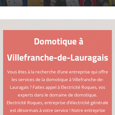
Domotique à
Villefranche-de-Lauragais
Vous êtes à la recherche d’une entreprise qui offre
les services de la domotique à Villefranche-de-
Lauragais ? Faites appel à Electricité Roques, vos
experts dans le domaine de domotique.
Electricité Roques, entreprise d’électricité générale
est désormais à votre service ! Notre entreprise