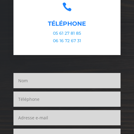

TÉLÉPHONE
05 61 27 81 85
06 16 72 67 31